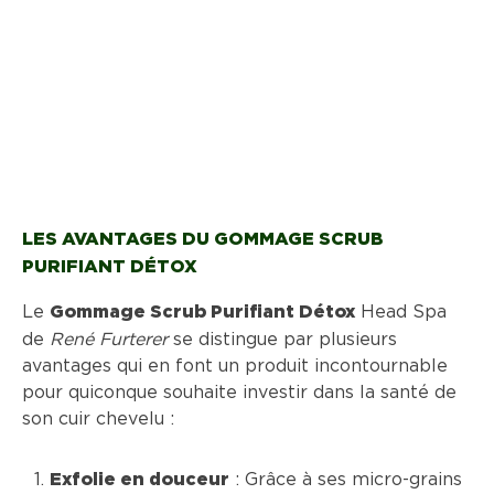
entretenu peut mener à des démangeaisons, des
pellicules, et même à une perte de cheveux
prématurée. Il est donc essentiel de maintenir une
pour le cuir chevelu
routine de soin spécifique
afin d’assurer une base saine pour des cheveux
forts
et
brillants
.
LES AVANTAGES DU GOMMAGE SCRUB
PURIFIANT DÉTOX
Le
Head Spa
Gommage Scrub Purifiant Détox
de
René Furterer
se distingue par plusieurs
avantages qui en font un produit incontournable
pour quiconque souhaite investir dans la santé de
son cuir chevelu :
: Grâce à ses micro-grains
Exfolie en douceur